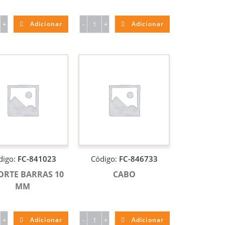
+
Adicionar
-
+
Adicionar
digo:
FC-841023
Código:
FC-846733
ORTE BARRAS 10
CABO
MM
+
Adicionar
-
+
Adicionar