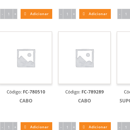
-
+
Adicionar
-
+
Adicionar
-
Código:
FC-780510
Código:
FC-789289
Có
CABO
CABO
SUP
-
+
Adicionar
-
+
Adicionar
-