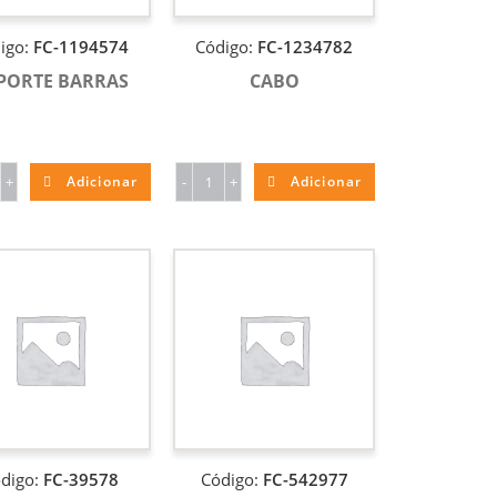
igo:
FC-1194574
Código:
FC-1234782
PORTE BARRAS
CABO
+
Adicionar
-
+
Adicionar
digo:
FC-39578
Código:
FC-542977