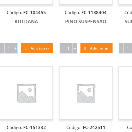
Código:
FC-104455
Código:
FC-1188404
Cód
ROLDANA
PINO SUSPENSAO
SU
-
+
Adicionar
-
+
Adicionar
-
Código:
FC-151332
Código:
FC-242511
Có