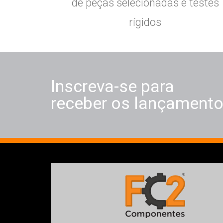
de peças selecionadas e testes
rígidos
Inscreva-se para
receber os lançament