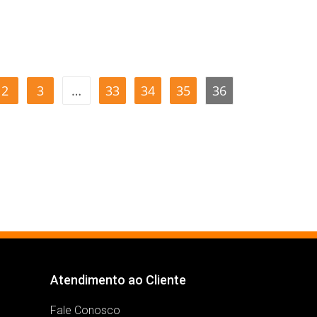
2
3
…
33
34
35
36
Atendimento ao Cliente
Fale Conosco