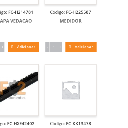
igo:
FC-H214781
Código:
FC-H225587
APA VEDACAO
MEDIDOR
+
Adicionar
-
+
Adicionar
igo:
FC-HXE42402
Código:
FC-KK13478