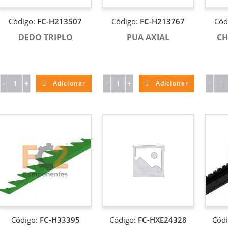
Código:
FC-H213507
Código:
FC-H213767
Cód
DEDO TRIPLO
PUA AXIAL
CH
-
+
Adicionar
-
+
Adicionar
-
Código:
FC-H33395
Código:
FC-HXE24328
Cód