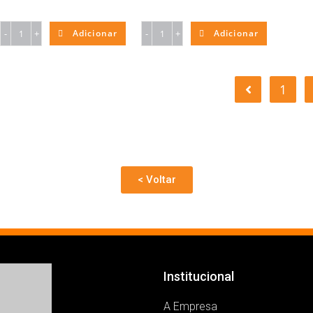
-
+
Adicionar
-
+
Adicionar
1
< Voltar
Institucional
A Empresa