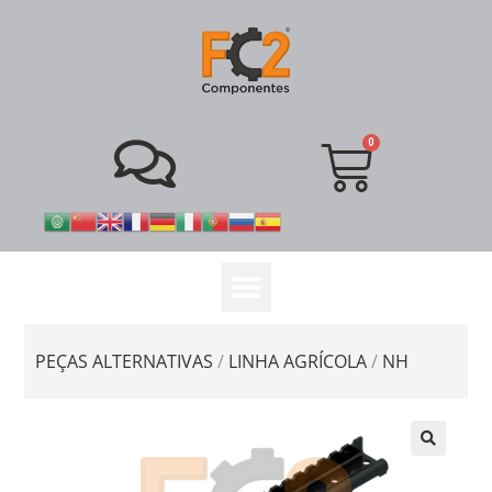
PEÇAS ALTERNATIVAS
/
LINHA AGRÍCOLA
/
NH