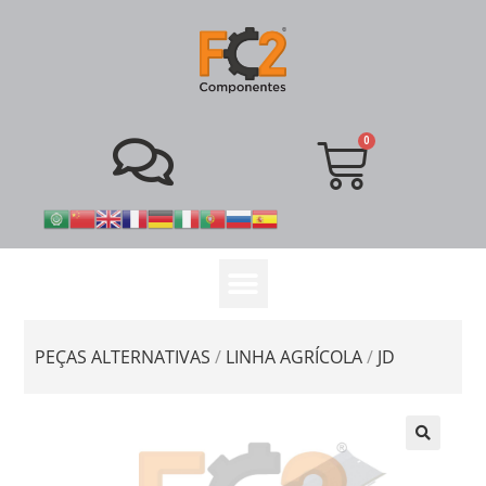
PEÇAS ALTERNATIVAS
/
LINHA AGRÍCOLA
/
JD