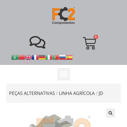
PEÇAS ALTERNATIVAS
/
LINHA AGRÍCOLA
/
JD