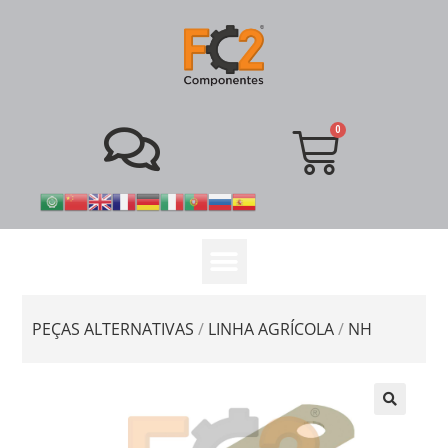
PEÇAS ALTERNATIVAS
/
LINHA AGRÍCOLA
/
NH