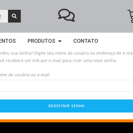
ENTOS
PRODUTOS
CONTATO
rdeu sua senha? Digite seu nome de usuário ou endereço de e-mai
cê receberá um link por e-mail para criar uma nova senha.
me de usuário ou e-mail
REDEFINIR SENHA