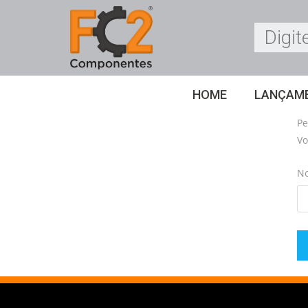
HOME
LANÇAM
Pe
Vo
No