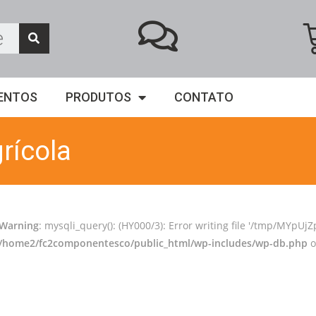
ENTOS
PRODUTOS
CONTATO
rícola
Warning
: mysqli_query(): (HY000/3): Error writing file '/tmp/MYpUjZp
/home2/fc2componentesco/public_html/wp-includes/wp-db.php
o